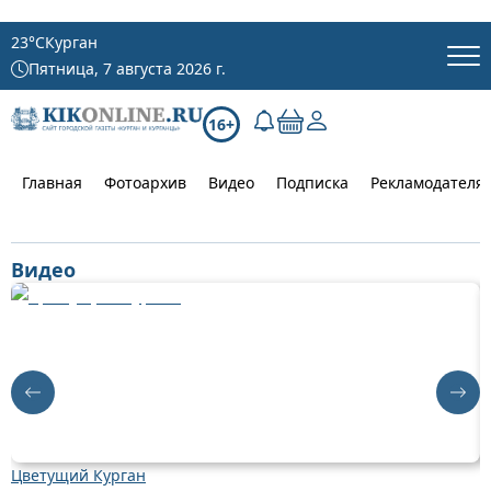
23
°C
Курган
Пятница, 7 августа 2026 г.
16+
Главная
Фотоархив
Видео
Подписка
Рекламодателя
Видео
Цветущий Курган
Д