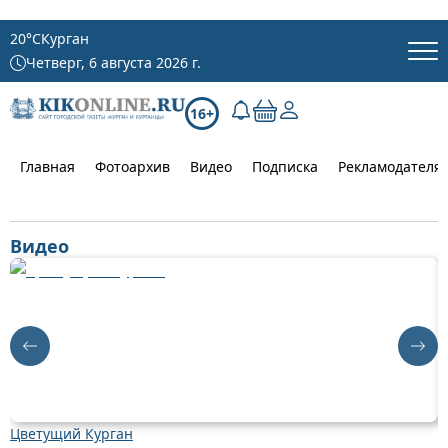
20
°C
Курган
Четверг, 6 августа 2026 г.
16+
Главная
Фотоархив
Видео
Подписка
Рекламодателя
Видео
Цветущий Курган
Д