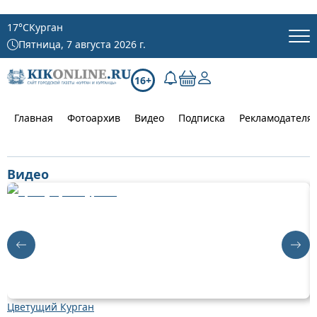
17
°C
Курган
Пятница, 7 августа 2026 г.
16+
Главная
Фотоархив
Видео
Подписка
Рекламодателя
Видео
Цветущий Курган
Д