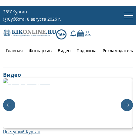
26
°C
Курган
Суббота, 8 августа 2026 г.
16+
Главная
Фотоархив
Видео
Подписка
Рекламодателя
Видео
Цветущий Курган
Д