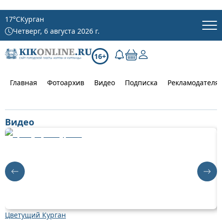
17
°C
Курган
Четверг, 6 августа 2026 г.
16+
Главная
Фотоархив
Видео
Подписка
Рекламодателя
Видео
Цветущий Курган
Д