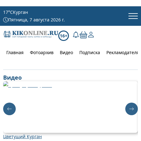
17
°C
Курган
Пятница, 7 августа 2026 г.
16+
Главная
Фотоархив
Видео
Подписка
Рекламодателя
Видео
Цветущий Курган
Д