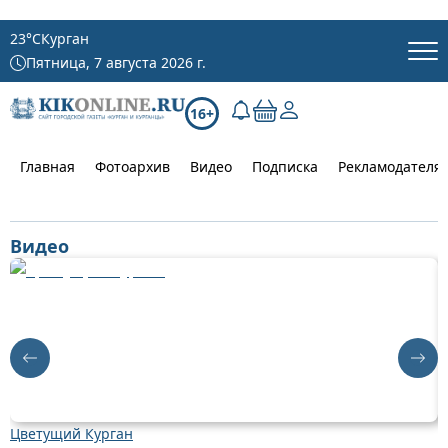
23
°C
Курган
Пятница, 7 августа 2026 г.
16+
Главная
Фотоархив
Видео
Подписка
Рекламодателя
Видео
Цветущий Курган
Д