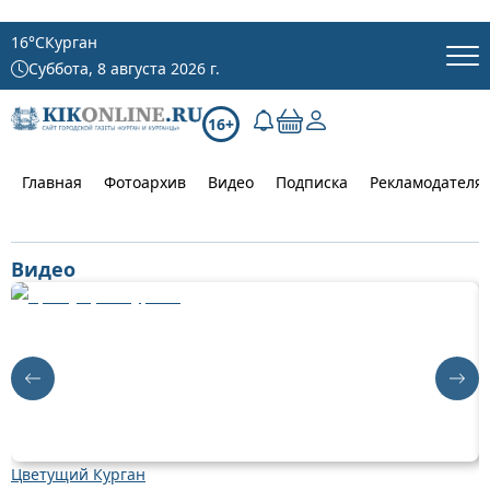
16
°C
Курган
Суббота, 8 августа 2026 г.
16+
Главная
Фотоархив
Видео
Подписка
Рекламодателя
Видео
Цветущий Курган
Д