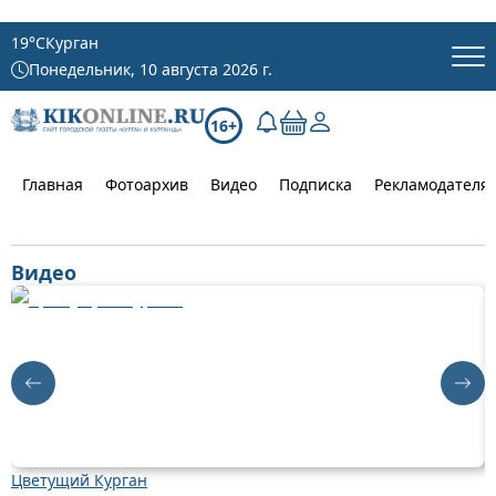
19
°C
Курган
Понедельник, 10 августа 2026 г.
16+
Главная
Фотоархив
Видео
Подписка
Рекламодателя
Видео
Цветущий Курган
Д