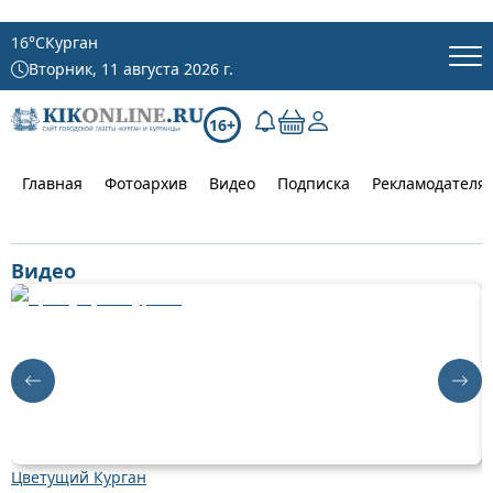
16
°C
Курган
Вторник, 11 августа 2026 г.
16+
Главная
Фотоархив
Видео
Подписка
Рекламодателя
Видео
Цветущий Курган
К