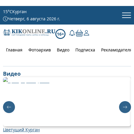
15
°C
Курган
Четверг, 6 августа 2026 г.
16+
Главная
Фотоархив
Видео
Подписка
Рекламодателя
Видео
Цветущий Курган
Д