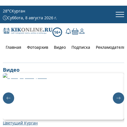
28
°C
Курган
Суббота, 8 августа 2026 г.
16+
Главная
Фотоархив
Видео
Подписка
Рекламодателя
Видео
Цветущий Курган
Д