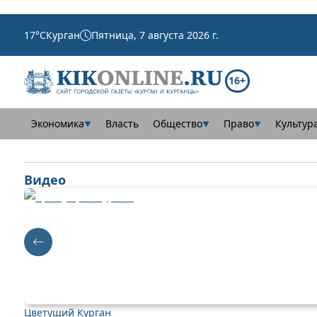
17
°C
Курган
Пятница, 7 августа 2026 г.
16+
Экономика
Власть
Общество
Право
Культур
▼
▼
▼
Видео
Цветущий Курган