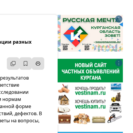
⋮
тации разных
⋮
 результатов
ветствие
сследовании
м нормам
азанной форме
твий, дефектов. В
веты на вопросы,