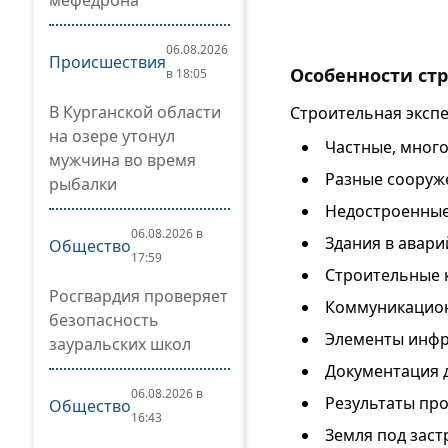
мефедрона
06.08.2026
Происшествия
Особенности ст
в 18:05
В Курганской области
Строительная экспе
на озере утонул
Частные, мног
мужчина во время
Разные сооруж
рыбалки
Недостроенные
06.08.2026 в
Здания в авари
Общество
17:59
Строительные 
Росгвардия проверяет
Коммуникацион
безопасность
Элементы инфр
зауральских школ
Документация 
06.08.2026 в
Результаты пр
Общество
16:43
Земля под заст