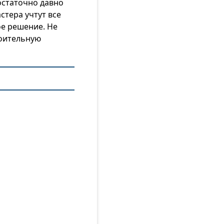
остаточно давно
стера учтут все
е решение. Не
роительную