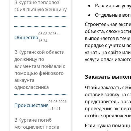
В Кургане тепловоз
Различные услу
сбил пьяную женщину
Отдельные вопр
Строительная экспе
объекта, сложности
06.08.2026 в
Общество
выполняется в тече
16:34
порядке с учетом в
В Курганской области
узнать на сайте ил
должницу по
услуги оплачивают
алиментам поймали с
помощью фейкового
Заказать выпол
аккаунта
одноклассника
Чтобы заказать себ
оставив заявку на 
представитель орг
06.08.2026
Происшествия
проведения эксперт
в 14:41
особые предложения
В Кургане погиб
Если нужна помощь
мотоциклист после