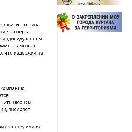
е зависит от типа
ние эксперта
 в индивидуальном
тоимость можно
, что издержки на
в компанию,
ется
очнить нюансы
ии, внедряет
оительству или же