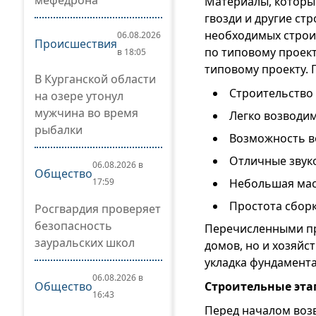
мефедрона
Материалы, которы
гвозди и другие ст
необходимых строи
06.08.2026
Происшествия
по типовому проект
в 18:05
типовому проекту. 
В Курганской области
Строительство 
на озере утонул
мужчина во время
Легко возводи
рыбалки
Возможность в
Отличные звуко
06.08.2026 в
Общество
17:59
Небольшая масс
Простота сборк
Росгвардия проверяет
безопасность
Перечисленными пр
зауральских школ
домов, но и хозяйст
укладка фундамента,
06.08.2026 в
Общество
Строительные эт
16:43
Перед началом возв