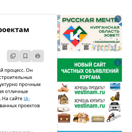
⋮
роектам
⋮
й процесс. Он
 строительных
руктурно прочным
ая отличные
. На сайте
sk-
ованных проектов