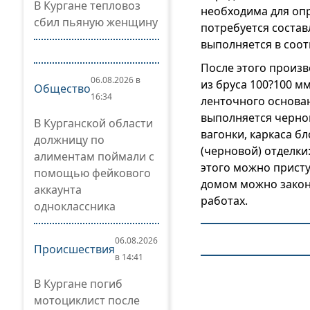
В Кургане тепловоз
необходима для опр
сбил пьяную женщину
потребуется состав
выполняется в соот
После этого произв
06.08.2026 в
из бруса 100?100 м
Общество
16:34
ленточного основан
выполняется чернов
В Курганской области
вагонки, каркаса б
должницу по
(черновой) отделки
алиментам поймали с
этого можно присту
помощью фейкового
домом можно закон
аккаунта
работах.
одноклассника
06.08.2026
Происшествия
в 14:41
В Кургане погиб
мотоциклист после