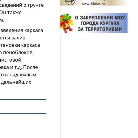
сведений о грунте
 Он также
м.
озведения каркаса
ется залив
становки каркаса
з пеноблоков,
 чистовой
ка и т.д. После
боты над жилым
о дальнейших