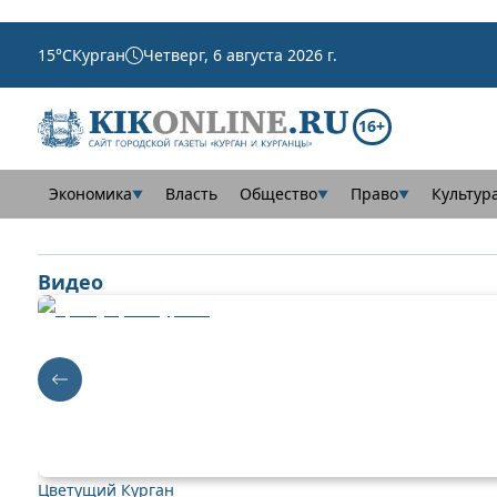
15
°C
Курган
Четверг, 6 августа 2026 г.
16+
Экономика
Власть
Общество
Право
Культур
▼
▼
▼
Видео
Цветущий Курган