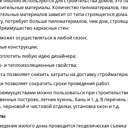
е обычно используются для строительства домов, это 
роительные материалы. Количество пиломатериалов, гво
тельных материалов зависит от типа строящегося дома
у, потребует больше пиломатериалов, чем дом, строящ
Преимущество каркасных стен:
может осуществляться в любой сезон;
мые конструкции;
оплотить любую идею дизайнера;
- и теплоизоляционные свойства;
а позволяет снизить затраты на доставку стройматери
и позволяет сократить сроки проведения работ.
еимуществами можно пользоваться при строительстве
венных построек, летних кухонь, бань и т. д. В перечень
 черновой и чистовой отделки, установка окон и т.д.
апы
едения жилого дома проводится геодезическая съемка 