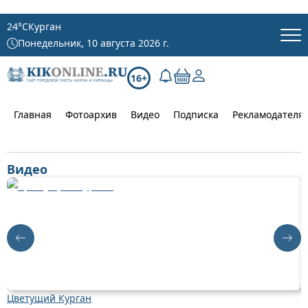
24
°C
Курган
Понедельник, 10 августа 2026 г.
16+
Главная
Фотоархив
Видео
Подписка
Рекламодателя
Видео
Цветущий Курган
Д