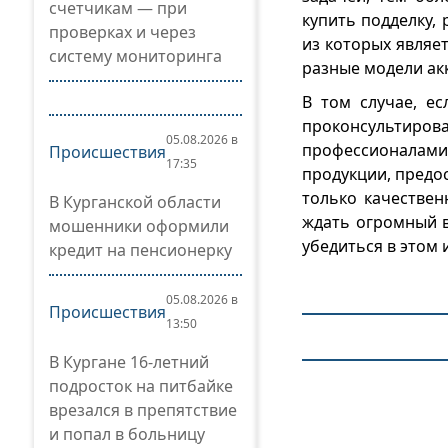
счетчикам — при
купить подделку,
проверках и через
из которых являе
систему мониторинга
разные модели ак
В том случае, е
проконсультир
05.08.2026 в
профессионалами
Происшествия
17:35
продукции, предо
только качествен
В Курганской области
ждать огромный в
мошенники оформили
убедиться в этом 
кредит на пенсионерку
05.08.2026 в
Происшествия
13:50
В Кургане 16-летний
подросток на питбайке
врезался в препятствие
и попал в больницу