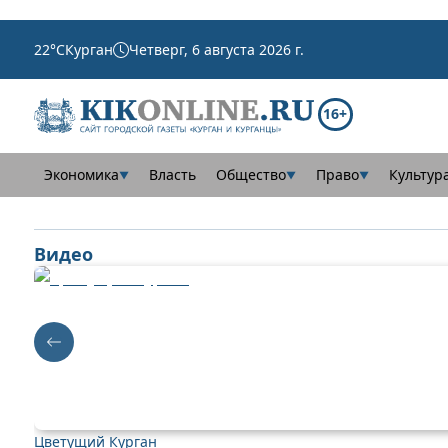
22
°C
Курган
Четверг, 6 августа 2026 г.
16+
Экономика
Власть
Общество
Право
Культур
▼
▼
▼
Видео
Цветущий Курган