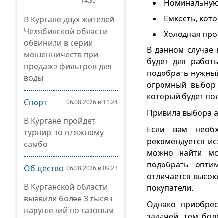
14:30
Номинальную
Емкость, кото
В Кургане двух жителей
Челябинской области
Холодная прок
обвинили в серии
В данном случае 
мошенничеств при
будет для работ
продаже фильтров для
подобрать нужный
воды
огромный выбор 
который будет по
Спорт
06.08.2026 в 11:24
Привила выбора а
В Кургане пройдет
Если вам необх
турнир по пляжному
рекомендуется ис
самбо
можно найти мо
подобрать оптим
Общество
06.08.2026 в 09:23
отличается высок
В Курганской области
покупатели.
выявили более 3 тысяч
Однако приобрес
нарушений по газовым
задачей, тем бол