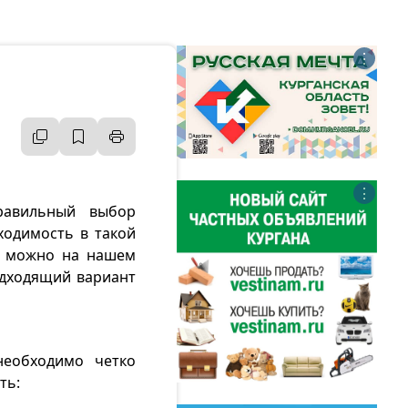
⋮
⋮
равильный выбор
ходимость в такой
нт можно на нашем
дходящий вариант
необходимо четко
ть: