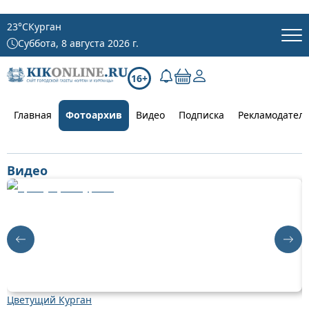
23
°C
Курган
Суббота, 8 августа 2026 г.
16+
Главная
Фотоархив
Видео
Подписка
Рекламодател
Видео
Цветущий Курган
Д