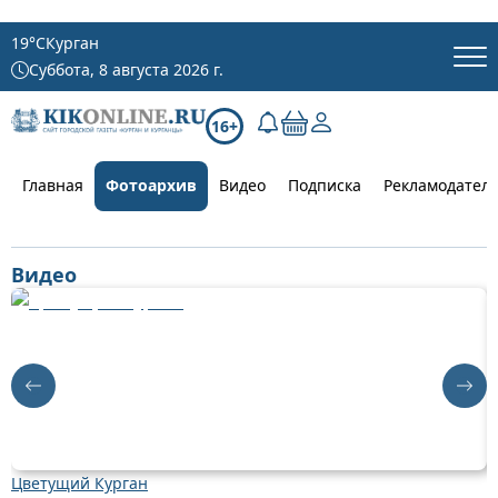
19
°C
Курган
Суббота, 8 августа 2026 г.
16+
Главная
Фотоархив
Видео
Подписка
Рекламодател
Видео
Цветущий Курган
Д