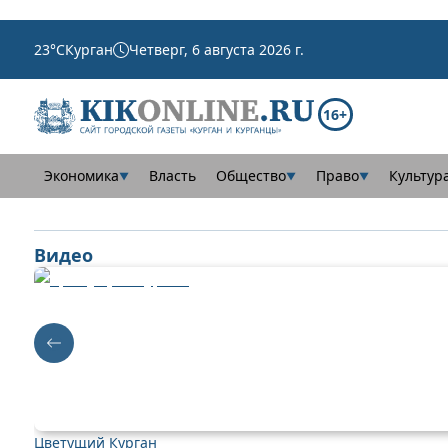
23
°C
Курган
Четверг, 6 августа 2026 г.
16+
Экономика
Власть
Общество
Право
Культур
▼
▼
▼
Видео
Цветущий Курган