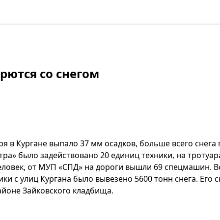
рются со снегом
ря в Кургане выпало 37 мм осадков, больше всего снега
тра» было задействовано 20 единиц техники, на тротуа
еловек, от МУП «СПД» на дороги вышли 69 спецмашин. В
и с улиц Кургана было вывезено 5600 тонн снега. Его 
айоне Зайковского кладбища.