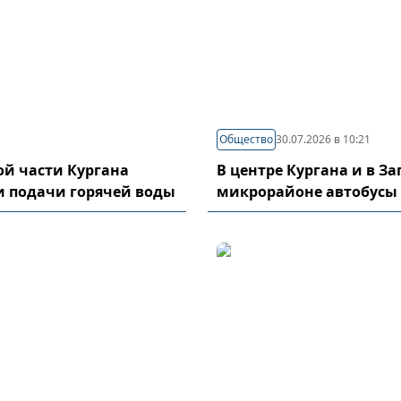
Общество
30.07.2026 в 10:21
й части Кургана
В центре Кургана и в З
и подачи горячей воды
микрорайоне автобусы