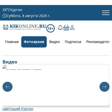
26
°C
Курган
Суббота, 8 августа 2026 г.
16+
Главная
Фотоархив
Видео
Подписка
Рекламодател
Видео
Цветущий Курган
Д