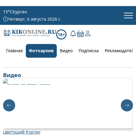
15
°C
Курган
Четверг, 6 августа 2026 г.
16+
Главная
Фотоархив
Видео
Подписка
Рекламодател
Видео
Цветущий Курган
Д