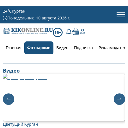
24
°C
Курган
Понедельник, 10 августа 2026 г.
16+
Главная
Фотоархив
Видео
Подписка
Рекламодател
Видео
Цветущий Курган
Д