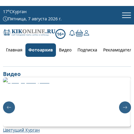
17
°C
Курган
Пятница, 7 августа 2026 г.
16+
Главная
Фотоархив
Видео
Подписка
Рекламодател
Видео
Цветущий Курган
Д