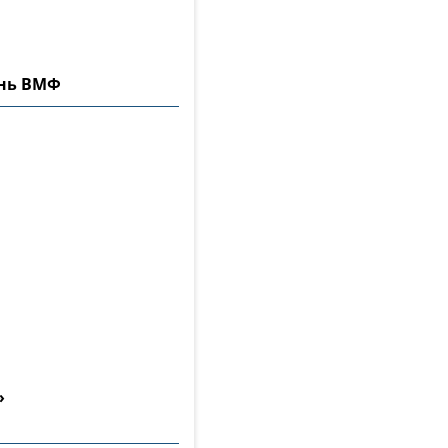
ень ВМФ
»