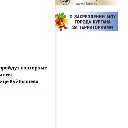
а пройдут повторные
тания
лице Куйбышева