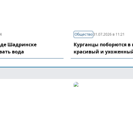
04
Общество
31.07.2026 в 11:21
оде Шадринске
Курганцы поборются в 
вать вода
красивый и ухоженный