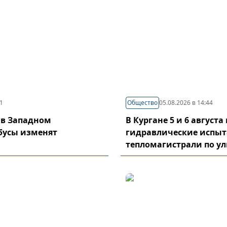
21
Общество
05.08.2026 в 14:44
 в Западном
В Кургане 5 и 6 август
бусы изменят
гидравлические испы
тепломагистрали по у