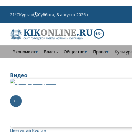
21
°C
Курган
Суббота, 8 августа 2026 г.
16+
Экономика
Власть
Общество
Право
Культур
▼
▼
▼
Видео
Цветущий Курган