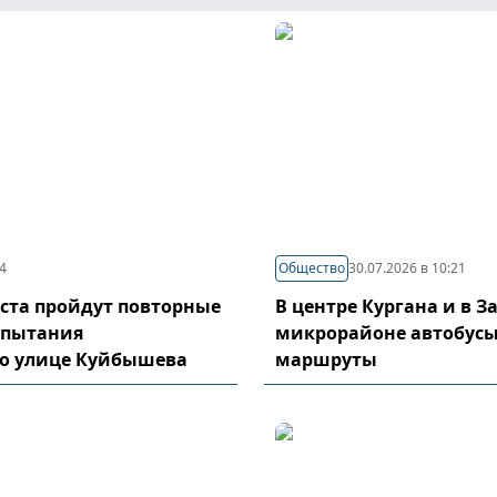
44
Общество
30.07.2026 в 10:21
густа пройдут повторные
В центре Кургана и в 
спытания
микрорайоне автобусы
по улице Куйбышева
маршруты