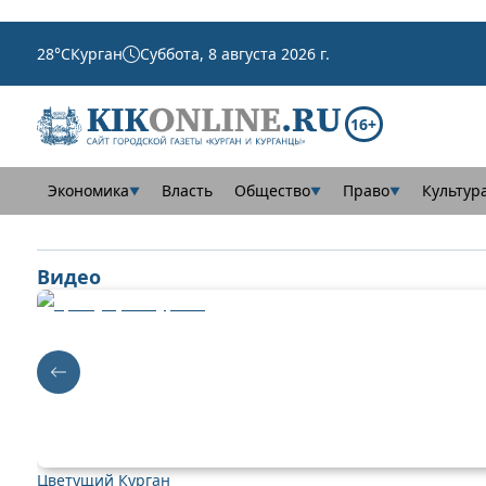
28
°C
Курган
Суббота, 8 августа 2026 г.
16+
Экономика
Власть
Общество
Право
Культур
▼
▼
▼
Видео
Цветущий Курган