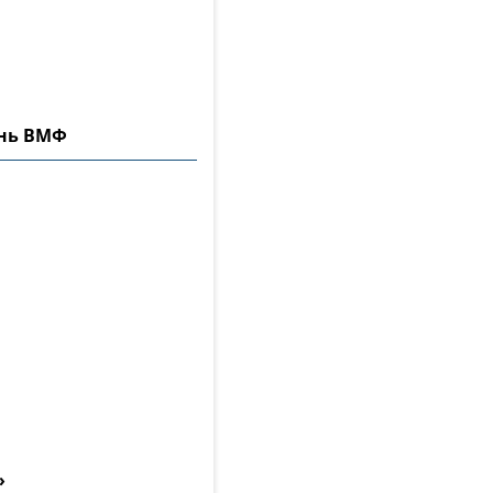
ень ВМФ
»