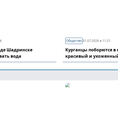
04
Общество
31.07.2026 в 11:21
оде Шадринске
Курганцы поборются в 
вать вода
красивый и ухоженный