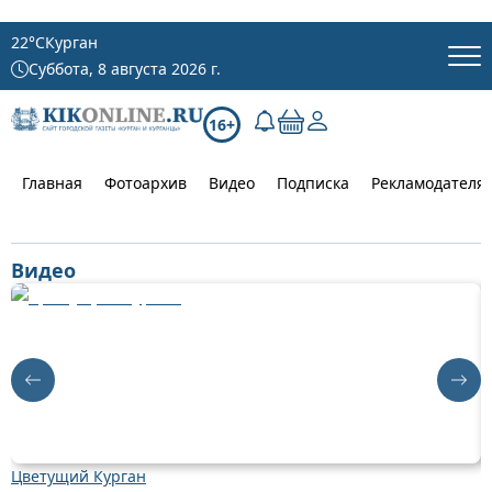
22
°C
Курган
Суббота, 8 августа 2026 г.
16+
Главная
Фотоархив
Видео
Подписка
Рекламодателя
Видео
Цветущий Курган
Д