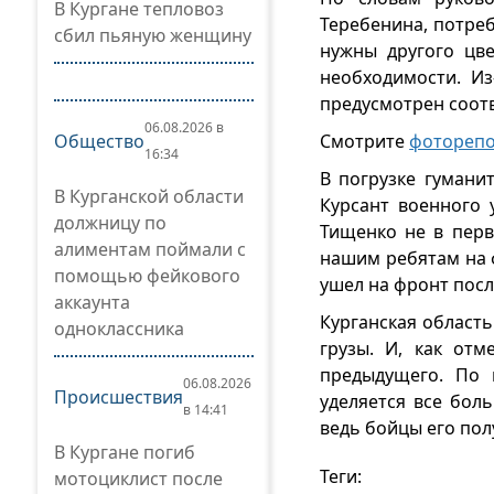
В Кургане тепловоз
Теребенина, потреб
сбил пьяную женщину
нужны другого цве
необходимости. Из
предусмотрен соот
06.08.2026 в
Общество
Смотрите
фотореп
16:34
В погрузке гумани
В Курганской области
Курсант военного 
должницу по
Тищенко не в перв
алиментам поймали с
нашим ребятам на 
помощью фейкового
ушел на фронт посл
аккаунта
Курганская област
одноклассника
грузы. И, как от
предыдущего. По 
06.08.2026
Происшествия
уделяется все бол
в 14:41
ведь бойцы его пол
В Кургане погиб
Теги:
мотоциклист после