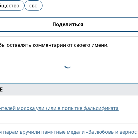
бщество
сво
Поделиться
обы оставлять комментарии от своего имени.
Е
ителей молока уличили в попытке фальсификата
 парам вручили памятные медали «За любовь и вернос