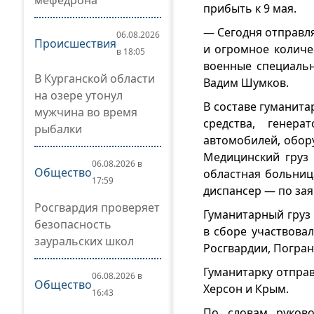
мефедрона
прибыть к 9 мая.
— Сегодня отправл
06.08.2026
Происшествия
и огромное количе
в 18:05
военные специальн
В Курганской области
Вадим Шумков.
на озере утонул
В составе гуманит
мужчина во время
средства, генер
рыбалки
автомобилей, обор
Медицинский груз 
06.08.2026 в
Общество
областная больниц
17:59
диспансер — по за
Росгвардия проверяет
Гуманитарный груз
безопасность
в сборе участвова
зауральских школ
Росгвардии, Погран
Гуманитарку отправ
06.08.2026 в
Общество
Херсон и Крым.
16:43
По словам руково