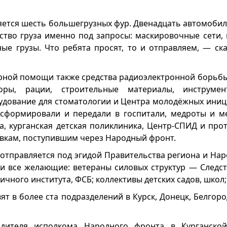
яется шесть большегрузных фур. Двенадцать автомобиле
ство груза именно под запросы: маскировочные сети, 
ые грузы. Что ребята просят, то и отправляем, — ска
арной помощи также средства радиоэлектронной борьб
аторы, рации, строительные материалы, инструм
удование для стоматологии и Центра молодёжных иниц
сформировали и передали в госпитали, медроты и м
а, курганская детская поликлиника, Центр-СПИД и про
явкам, поступившим через Народный фронт.
 отправляется под эгидой Правительства региона и Нар
ли все желающие: ветераны силовых структур — Следст
ичного института, ФСБ; коллективы детских садов, школ
ят в более ста подразделений в Курск, Донецк, Белгоро
дителя исполкома Народного фронта в Курганско