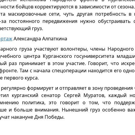
ности бойцов корректируются в зависимости от сезона
та маскировочные сети, чуть другая потребность в
-за постоянного передвижения нужно обустраивать 
ветствующий груз.
ортаж
Александра Алпаткина
тарного груза участвуют волонтеры, члены Народного 
учебного центра Курганского госуниверситета младш
ый раз принимает в этом участие. Говорит, что искр
фронте. Там с начала спецоперации находится его одно
е первого курса.
ь регулярно формирует и отправляет в зону проведения
метил курганский сенатор Сергей Муратов, каждый н
мнению политика, это говорит о том, что поддер
ьше и больше внимания. Нынешний груз особенно ва
учат накануне Дня Победы.