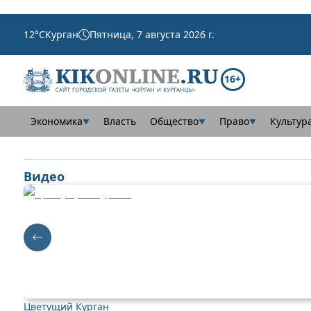
12
°C
Курган
Пятница, 7 августа 2026 г.
16+
Экономика
Власть
Общество
Право
Культур
▼
▼
▼
Видео
Цветущий Курган