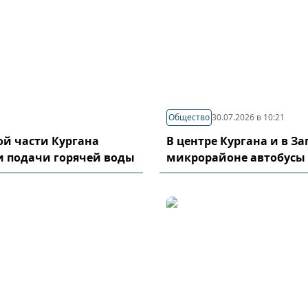
Общество
30.07.2026 в 10:21
й части Кургана
В центре Кургана и в З
и подачи горячей воды
микрорайоне автобусы