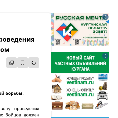
⋮
проведения
зом
⋮
ой борьбы,
зону проведения
их бойцов должен