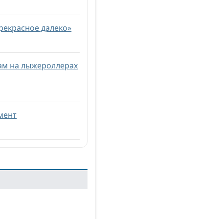
рекрасное далеко»
кам на лыжероллерах
мент