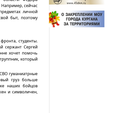
. Например, сейчас
 предметах личной
свой быт, поэтому
фронта, студенты.
ий сержант Сергей
енне хочет помочь
группник, который
 СВО гуманиатрные
овый груз больше
жке наших бойцов
жен и символичен,