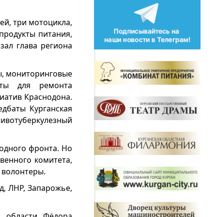
й, три мотоцикла,
продукты питания,
зал глава региона
ы, мониторинговые
енты для ремонта
иатив Краснодона.
едбаты Курганская
тивотуберкулезный
одного фронта. Но
венного комитета,
; волонтеры.
д, ЛНР, Запарожье,
й области Фёдора