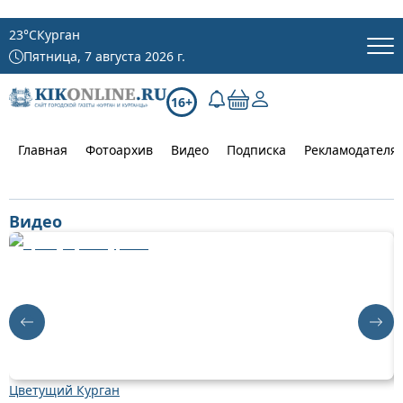
23
°C
Курган
Пятница, 7 августа 2026 г.
16+
Главная
Фотоархив
Видео
Подписка
Рекламодателя
Видео
Цветущий Курган
Д