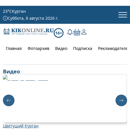
23
°C
Курган
Суббота, 8 августа 2026 г.
16+
Главная
Фотоархив
Видео
Подписка
Рекламодателя
Видео
Цветущий Курган
Д