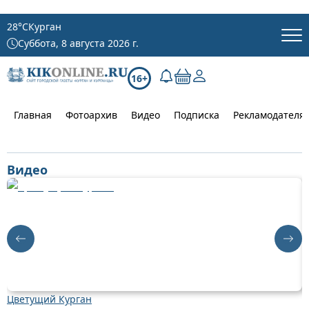
28
°C
Курган
Суббота, 8 августа 2026 г.
16+
Главная
Фотоархив
Видео
Подписка
Рекламодателя
Видео
Цветущий Курган
Д