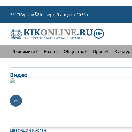
21
°C
Курган
Четверг, 6 августа 2026 г.
16+
Экономика
Власть
Общество
Право
Культур
▼
▼
▼
Видео
Цветущий Курган