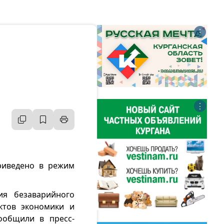
⋮
⋮
риведено в режим
ия безаварийного
ктов экономики и
ообщили в пресс-