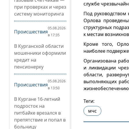
газовым счетчикам —
службе чрезвычайн
при проверках и через
Под руководством 
систему мониторинга
Орлова проведены
структурных подра
05.08.2026
Происшествия
к местам возникнов
в 17:35
Кроме того, Орло
В Курганской области
наиболее подверже
мошенники оформили
кредит на
Организована рабо
пенсионерку
и ликвидации чре
области, разверн
выполняющих рабо
05.08.2026
Происшествия
жизнеобеспечению 
в 13:50
В Кургане 16-летний
Теги:
подросток на
мчс
питбайке врезался в
препятствие и попал в
больницу