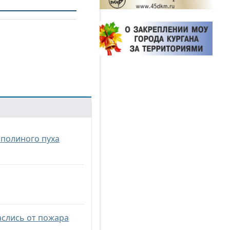
ополиного пуха
аслись от пожара