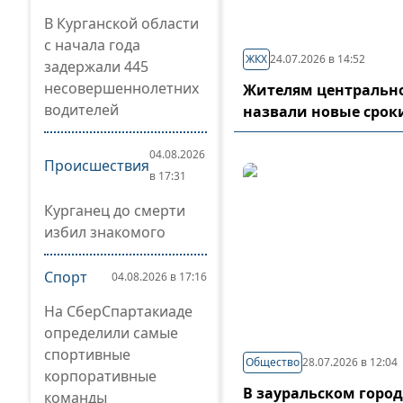
В Курганской области
с начала года
ЖКХ
24.07.2026 в 14:52
задержали 445
несовершеннолетних
Жителям центрально
водителей
назвали новые срок
04.08.2026
Происшествия
в 17:31
Курганец до смерти
избил знакомого
Спорт
04.08.2026 в 17:16
На СберСпартакиаде
определили самые
спортивные
Общество
28.07.2026 в 12:04
корпоративные
В зауральском горо
команды