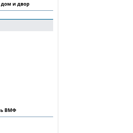
 дом и двор
нь ВМФ