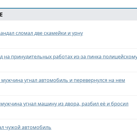
Е
вандал сломал две скамейки и урну
од на принудительных работах из-за пинка полицейском
и мужчина угнал автомобиль и перевернулся на нем
мужчина угнал машину из двора, разбил её и бросил
ал чужой автомобиль