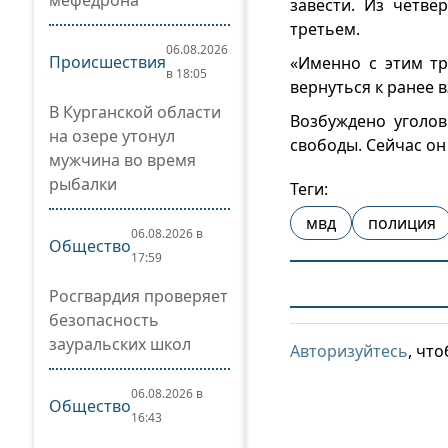
мефедрона
завести. Из четвё
третьем.
06.08.2026
Происшествия
«Именно с этим т
в 18:05
вернуться к ранее 
В Курганской области
Возбуждено уголов
на озере утонул
свободы. Сейчас он
мужчина во время
рыбалки
Теги:
мвд
полиция
06.08.2026 в
Общество
17:59
Росгвардия проверяет
безопасность
зауральских школ
Авторизуйтесь
, чт
06.08.2026 в
Общество
16:43