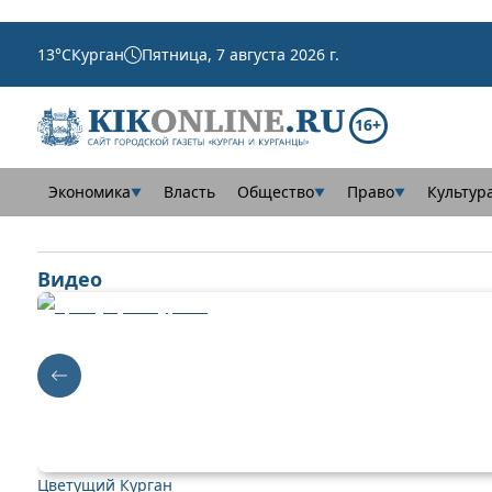
13
°C
Курган
Пятница, 7 августа 2026 г.
16+
Экономика
Власть
Общество
Право
Культур
▼
▼
▼
Видео
Цветущий Курган