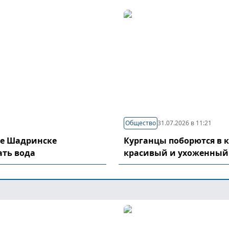
Общество
31.07.2026 в 11:21
де Шадринске
Курганцы поборются в 
ать вода
красивый и ухоженный