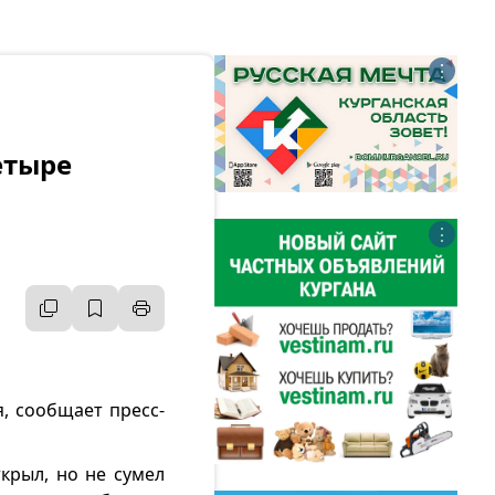
⋮
етыре
⋮
, сообщает пресс-
крыл, но не сумел