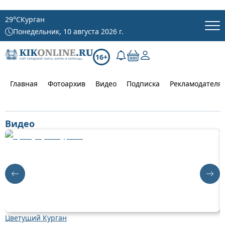
29
°C
Курган
Понедельник, 10 августа 2026 г.
16+
Главная
Фотоархив
Видео
Подписка
Рекламодателя
Видео
Цветущий Курган
Д