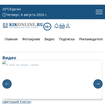
20
°C
Курган
Четверг, 6 августа 2026 г.
16+
Главная
Фотоархив
Видео
Подписка
Рекламодателя
Видео
Цветущий Курган
Д