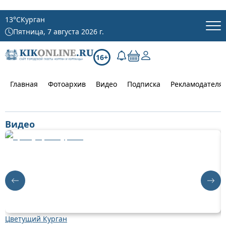
13
°C
Курган
Пятница, 7 августа 2026 г.
16+
Главная
Фотоархив
Видео
Подписка
Рекламодателя
Видео
Цветущий Курган
Д