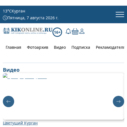
13
°C
Курган
Пятница, 7 августа 2026 г.
16+
Главная
Фотоархив
Видео
Подписка
Рекламодателя
Видео
Цветущий Курган
Д