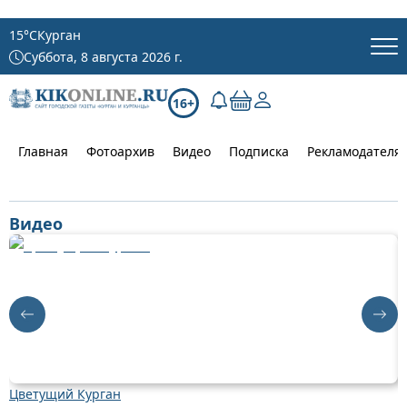
15
°C
Курган
Суббота, 8 августа 2026 г.
16+
Главная
Фотоархив
Видео
Подписка
Рекламодателя
Видео
Цветущий Курган
Д