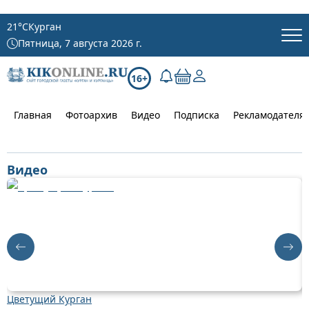
21
°C
Курган
Пятница, 7 августа 2026 г.
16+
Главная
Фотоархив
Видео
Подписка
Рекламодателя
Видео
Цветущий Курган
Д