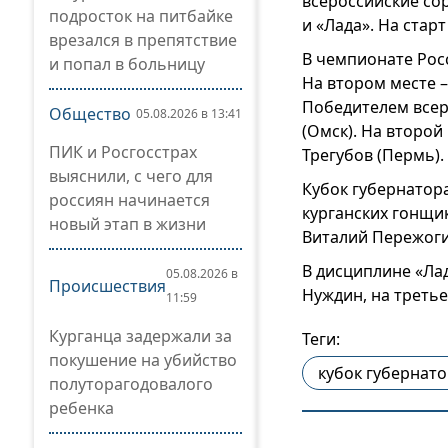
всероссийские со
подросток на питбайке
и «Лада». На стар
врезался в препятствие
В чемпионате Рос
и попал в больницу
На втором месте –
Победителем всер
Общество
05.08.2026 в 13:41
(Омск). На второй
ПИК и Росгосстрах
Трегубов (Пермь).
выяснили, с чего для
Кубок губернатора
россиян начинается
курганских гонщик
новый этап в жизни
Виталий Пережоги
В дисциплине «Ла
05.08.2026 в
Происшествия
Нуждин, на треть
11:59
Курганца задержали за
Теги:
покушение на убийство
кубок губернат
полуторагодовалого
ребенка