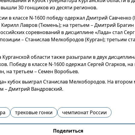
ревнования и Кубок губернатора Курганской области в 
т вышли 30 гонщиков из десяти регионов.
сии в классе N-1600 победу одержал Дмитрий Савченко (
 Кирилл Лавров (Тюмень); на третьем – Дмитрий Брагин 
оссийских соревнований в дисциплине «Лада» стал Серг
 позиции – Станислав Мелкобродов (Курган); третьим с
 Курганской области также разыграли в двух дисциплин
ов. Победу в классе N-1600 одержал Сергей Огарков, на
н, на третьем – Семен Воробьев.
да» кубок выиграл Станислав Мелкобородов. На втором 
ем – Дмитрий Вандровский.
ора
трековые гонки
чемпионат России
Поделиться