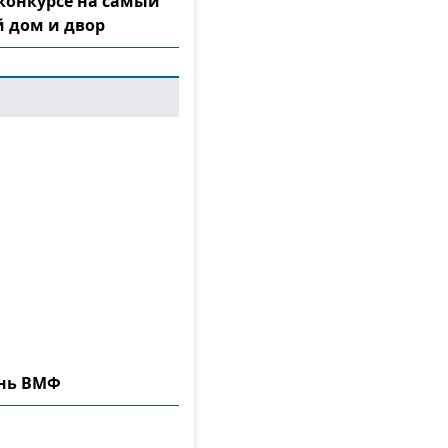
конкурсе на самый
 дом и двор
ень ВМФ