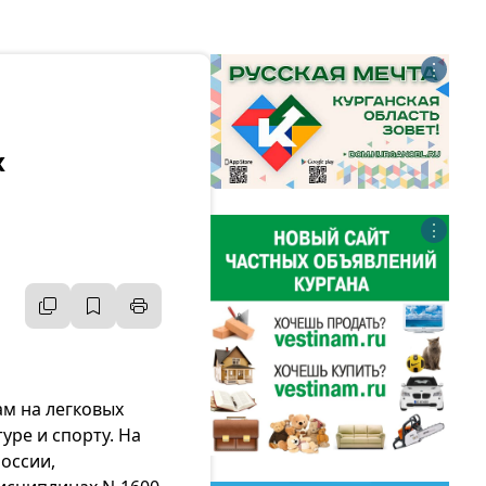
⋮
х
⋮
м на легковых
ре и спорту. На
оссии,