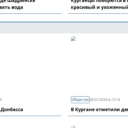
оде Шадринске
Курганцы поборются в 
вать вода
красивый и ухоженный
03
Общество
26.07.2026 в 12:14
 Донбасса
В Кургане отметили д