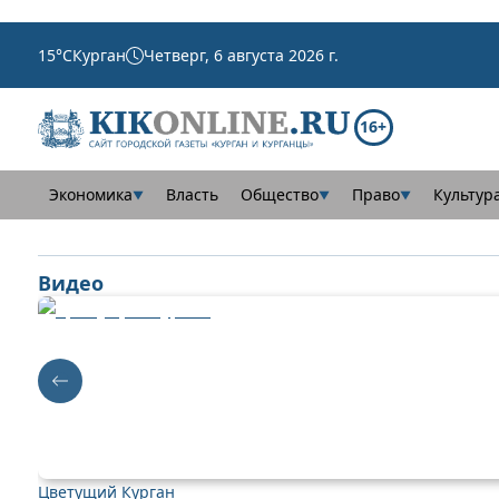
15
°C
Курган
Четверг, 6 августа 2026 г.
16+
Экономика
Власть
Общество
Право
Культур
▼
▼
▼
Видео
Цветущий Курган