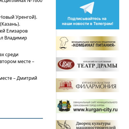
дисциплинах N-1600
Новый Уренгой).
(Казань).
ей Елизаров
тал Владимир
ах среди
 втором месте –
месте – Дмитрий