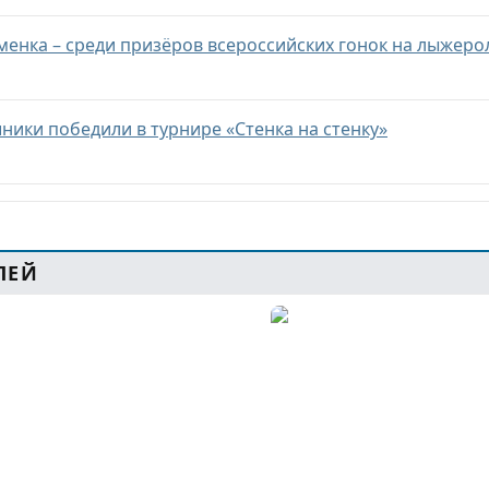
менка – среди призёров всероссийских гонок на лыжеро
ники победили в турнире «Стенка на стенку»
ЛЕЙ