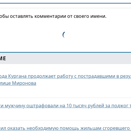
тобы оставлять комментарии от своего имени.
МЕ
да Кургана продолжает работу с пострадавшими в резу
улице Миронова
ти мужчину оштрафовали на 10 тысяч рублей за поджог 
учил оказать необходимую помощь жильцам сгоревшего 