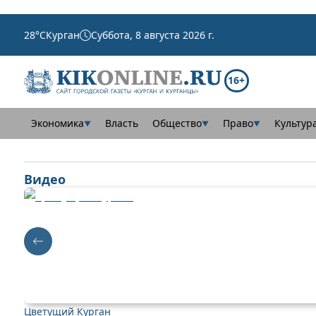
28
°C
Курган
Суббота, 8 августа 2026 г.
16+
Экономика
Власть
Общество
Право
Культур
▼
▼
▼
Видео
Цветущий Курган