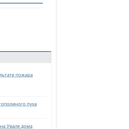
льтате пожара
тополиного пуха
на Увале дома