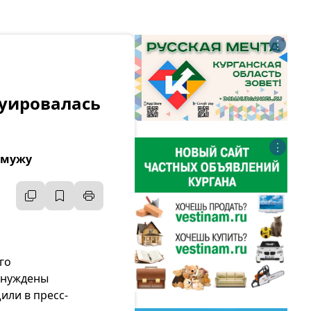
⋮
куировалась
⋮
й мужу
го
ынуждены
или в пресс-