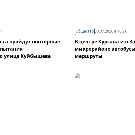
44
Общество
30.07.2026 в 10:21
густа пройдут повторные
В центре Кургана и в 
спытания
микрорайоне автобусы
по улице Куйбышева
маршруты