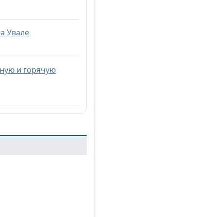
на Увале
мную и горячую