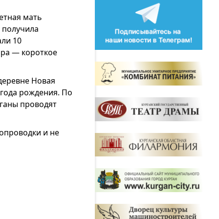
детная мать
и получила
али 10
ара — короткое
деревне Новая
года рождения. По
рганы проводят
опроводки и не