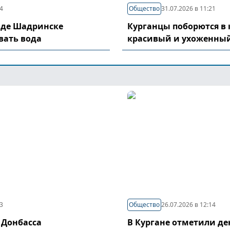
04
Общество
31.07.2026 в 11:21
оде Шадринске
Курганцы поборются в 
вать вода
красивый и ухоженный
03
Общество
26.07.2026 в 12:14
 Донбасса
В Кургане отметили д