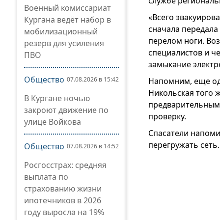
службе региональ
Военный комиссариат
«Всего эвакуирова
Кургана ведёт набор в
сначала передала 
мобилизационный
перелом ноги. Во
резерв для усиления
специалистов и ч
ПВО
замыкание электро
Общество
07.08.2026 в 15:42
Напомним, еще од
Никольская того 
В Кургане ночью
предварительным 
закроют движение по
проверку.
улице Войкова
Спасатели напоми
перегружать сеть.
Общество
07.08.2026 в 14:52
Росгосстрах: средняя
выплата по
страхованию жизни
ипотечников в 2026
году выросла на 19%