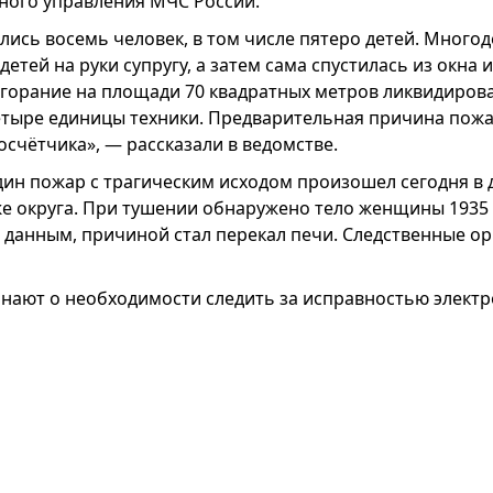
ного управления МЧС России.
лись восемь человек, в том числе пятеро детей. Много
детей на руки супругу, а затем сама спустилась из окна 
згорание на площади 70 квадратных метров ликвидиров
етыре единицы техники. Предварительная причина пож
счётчика», — рассказали в ведомстве.
ин пожар с трагическим исходом произошел сегодня в 
же округа. При тушении обнаружено тело женщины 1935 
данным, причиной стал перекал печи. Следственные о
нают о необходимости следить за исправностью электр