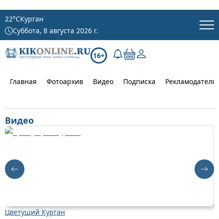
22
°C
Курган
Суббота, 8 августа 2026 г.
16+
Главная
Фотоархив
Видео
Подписка
Рекламодателя
Видео
Цветущий Курган
Д