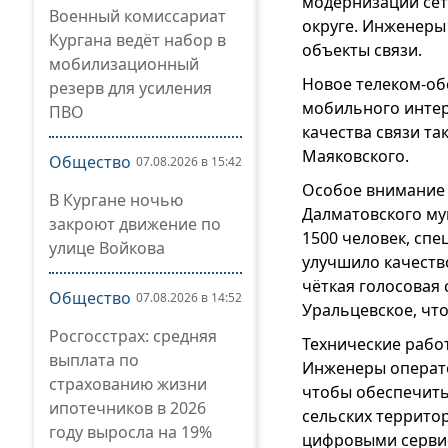
модернизации сет
Военный комиссариат
округе. Инженеры
Кургана ведёт набор в
объекты связи.
мобилизационный
Новое телеком-об
резерв для усиления
мобильного интер
ПВО
качества связи та
Маяковского.
Общество
07.08.2026 в 15:42
Особое внимание 
В Кургане ночью
Далматовского мун
закроют движение по
1500 человек, сп
улице Войкова
улучшило качество
чёткая голосовая 
Общество
07.08.2026 в 14:52
Уральцевское, чт
Росгосстрах: средняя
Технические рабо
выплата по
Инженеры операто
страхованию жизни
чтобы обеспечить
ипотечников в 2026
сельских террито
году выросла на 19%
цифровыми сервис