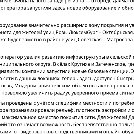
и МегаФона на юго-западе региона — в городе Далмат
 оператора запустили здесь новое оборудование и обн
орудование значительно расширило зону покрытия и у
нета для жителей улиц Розы Люксембург – Октябрьская
кже будет заметно в районе улиц Советская – Матросова 
оператор уделил развитию инфраструктуры в сельской 
иципального округа. В сёлах Крутиха и Затеченское, г
ециалисты компании запустили новые базовые станции. 
 сети в данных локациях: теперь здесь доступен быстр
связь, Модернизация телеком-объектов также прошла в 
о позволило увеличить радиус уверенного приёма сигнал
ты проведены с учётом специфики местности и потребн
ра проанализировали рельеф, плотность застройки и с
 максимальное качество покрытия сети. Для жителей Д
рий это означает возможность беспрепятственно польз
ами: от видеозвонков с родственниками и онлайн-обуче