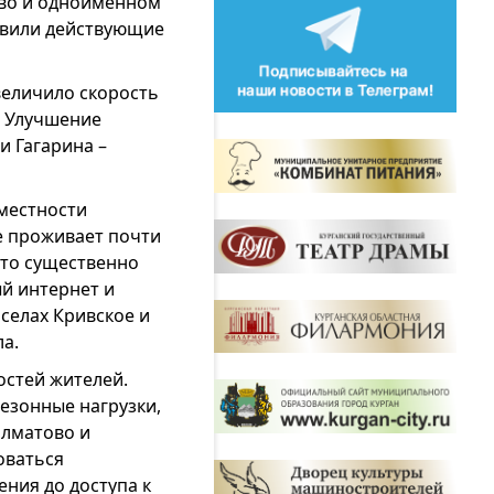
ово и одноименном
овили действующие
величило скорость
. Улучшение
и Гагарина –
местности
де проживает почти
Это существенно
ый интернет и
селах Кривское и
а.
остей жителей.
езонные нагрузки,
алматово и
оваться
ния до доступа к