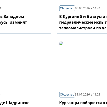
21
Общество
05.08.2026 в 14:44
 в Западном
В Кургане 5 и 6 август
бусы изменят
гидравлические испы
тепломагистрали по у
04
Общество
31.07.2026 в 11:21
оде Шадринске
Курганцы поборются в 