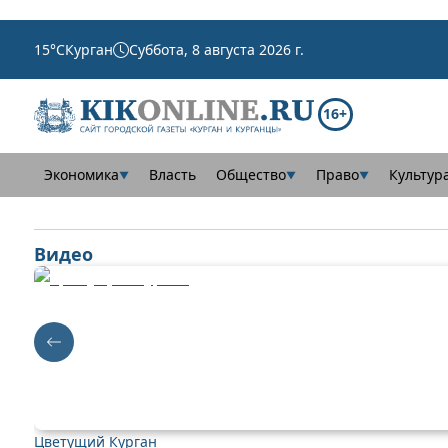
15
°C
Курган
Суббота, 8 августа 2026 г.
16+
Экономика
Власть
Общество
Право
Культур
▼
▼
▼
Видео
Цветущий Курган