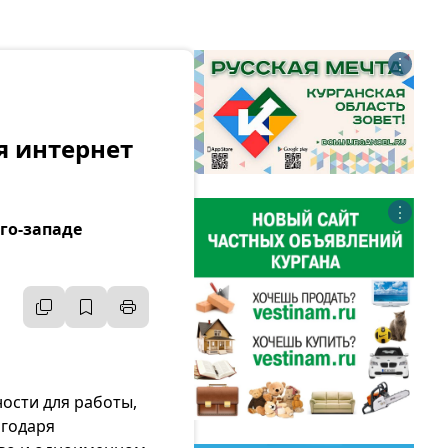
⋮
я интернет
⋮
го-западе
ости для работы,
агодаря