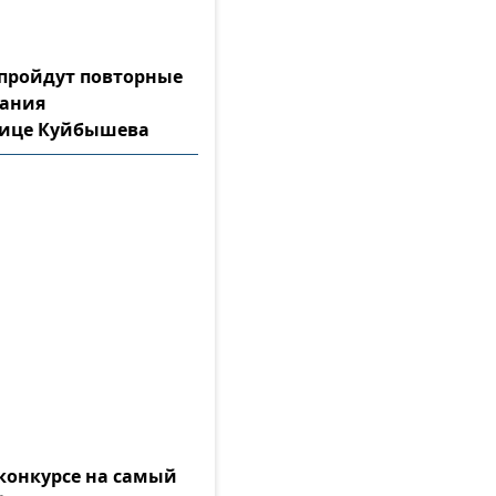
а пройдут повторные
тания
лице Куйбышева
конкурсе на самый