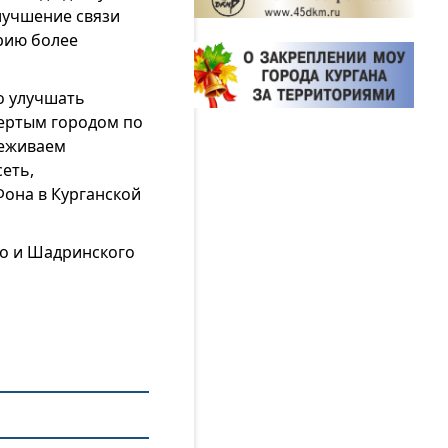
лучшение связи
орию более
о улучшать
вертым городом по
леживаем
еть,
Фона в Курганской
го и Шадринского