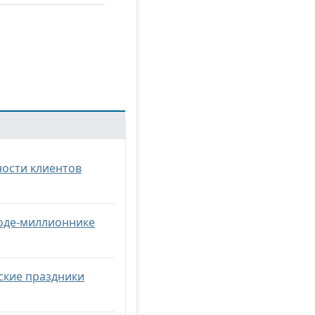
ости клиентов
роде-миллионнике
йские праздники