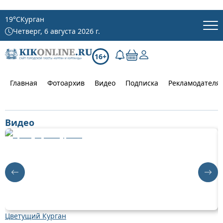
19
°C
Курган
Четверг, 6 августа 2026 г.
16+
Главная
Фотоархив
Видео
Подписка
Рекламодателя
Видео
Цветущий Курган
Д