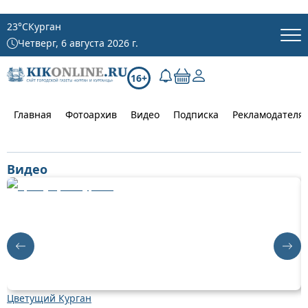
23
°C
Курган
Четверг, 6 августа 2026 г.
16+
Главная
Фотоархив
Видео
Подписка
Рекламодателя
Видео
Цветущий Курган
Д