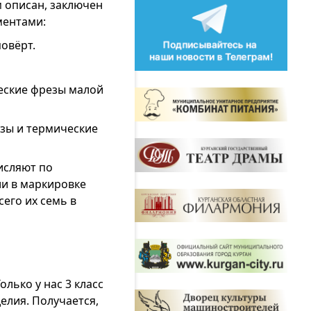
м описан, заключен
ментами:
повёрт.
ческие фрезы малой
езы и термические
исляют по
и в маркировке
Всего их семь в
лько у нас 3 класс
елия. Получается,