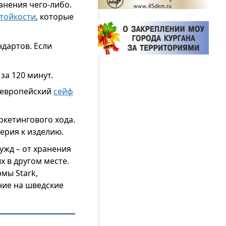
анения чего-либо.
стойкости
, которые
дартов. Если
за 120 минут.
т европейский
сейф
ркетингового хода.
ерия к изделию.
ужд – от хранения
х в другом месте.
мы Stark,
ние на шведские