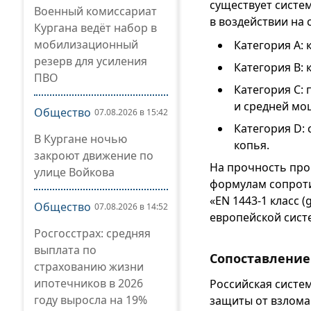
существует систем
Военный комиссариат
в воздействии на
Кургана ведёт набор в
мобилизационный
Категория A: 
резерв для усиления
Категория B: 
ПВО
Категория C:
и средней мо
Общество
07.08.2026 в 15:42
Категория D:
В Кургане ночью
копья.
закроют движение по
На прочность про
улице Войкова
формулам сопроти
«EN 1443-1 класс (
Общество
07.08.2026 в 14:52
европейской систе
Росгосстрах: средняя
выплата по
Сопоставление
страхованию жизни
ипотечников в 2026
Российская систем
году выросла на 19%
защиты от взлома 