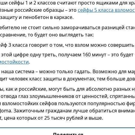
ши сейфы 1 и 2 классов считают просто ящиками для хр
ёзные российские образцы – это
сейфы 5 класса взломо
защиту и пенобетон в каркасе.
ебителю не стоит сильно заморачиваться разницей стан
сравнение, то будет оно выглядеть так:
йф 3 класса говорит о том, что взлом можно совершить 
этой цифре одну треть, получаем 160 минут – это буде
омостойкости
.
наша система – можно только гадать. Возможно для ма
ит человек класс защиты в документах, тем больше дов
, как и российские, могут быть для абсолютно разных н
 отвода глаз злоумышленников от ценностей, спрятанны
и взломостойких сейфов пользуются популярностью фир
и Joma. Зажиточным гражданам лучше обратиться внима
ft, цена которых от 25 тысяч рублей и выше.
Поделиться