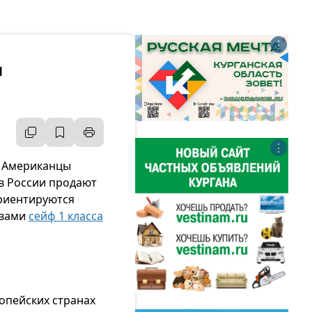
⋮
и
⋮
. Американцы
 в России продают
ориентируются
 вами
сейф 1 класса
опейских странах