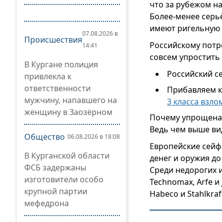
что за рубежом на
Более-менее серь
имеют ригельную 
07.08.2026 в
Происшествия
Российскому потр
14:41
совсем упростить 
В Кургане полиция
Российский се
привлекла к
ответственности
Прибавляем к 
мужчину, напавшего на
3 класса взл
женщину в Заозёрном
Почему упрощена 
Ведь чем выше вид
Общество
06.08.2026 в 18:08
Европейские сейфы
В Курганской области
денег и оружия до
ФСБ задержаны
Среди недорогих 
изготовители особо
Technomax, Arfe 
крупной партии
Habeco и Stahlkra
мефедрона