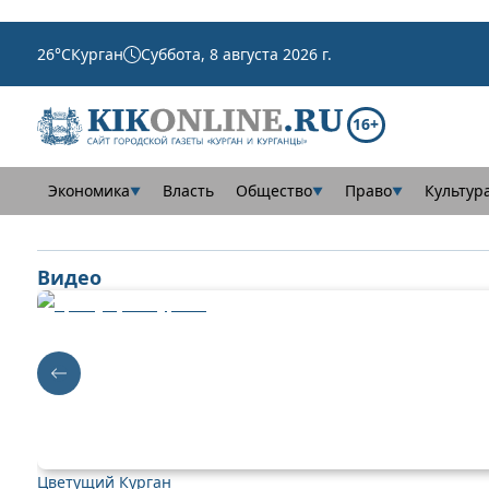
26
°C
Курган
Суббота, 8 августа 2026 г.
16+
Экономика
Власть
Общество
Право
Культур
▼
▼
▼
Видео
Цветущий Курган