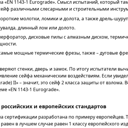
а «EN 1143-1 Eurograde». Смысл испытаний, который та
 сейф различными слесарными и строительными инстру
короткие молотки, ломики и долота, а также дрель-шуру
кувалда, длинный лом или долото.
 перфоратор, дисковые пилы с алмазным диском, терми
щности.
 самые мощные термические фрезы, также – дуговые фр
веряют стенки, дверь и замок. По итогу испытатели выч
вление сейфа механическим воздействиям. Если увидел
grade) ІІ» – значит, это сейф 2 класса защиты от взлома. 
ме «EN 1143-1 Eurograde».
 российских и европейских стандартов
а сертификации разработана по примеру европейцев. То
равен в лучшем случае равен 1 классу европейского изд