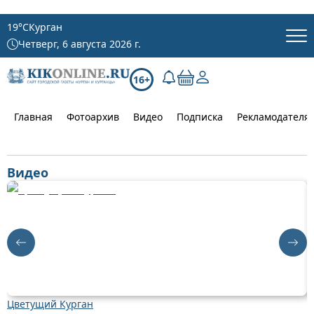
19
°C
Курган
Четверг, 6 августа 2026 г.
16+
Главная
Фотоархив
Видео
Подписка
Рекламодателя
Видео
Цветущий Курган
Д