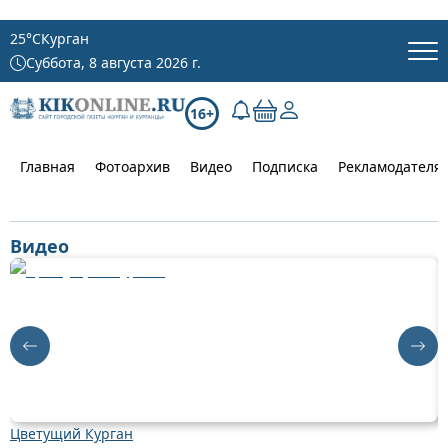
25
°C
Курган
Суббота, 8 августа 2026 г.
16+
Главная
Фотоархив
Видео
Подписка
Рекламодателя
Видео
Цветущий Курган
Д