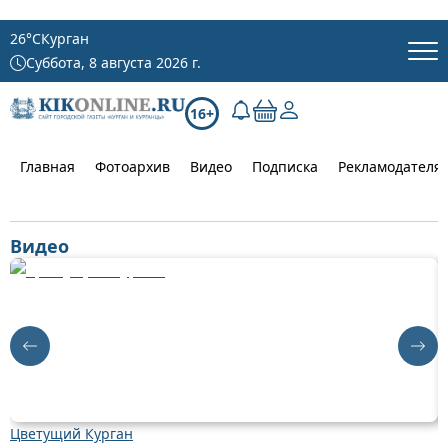
26
°C
Курган
Суббота, 8 августа 2026 г.
16+
Главная
Фотоархив
Видео
Подписка
Рекламодателя
Видео
Цветущий Курган
Д