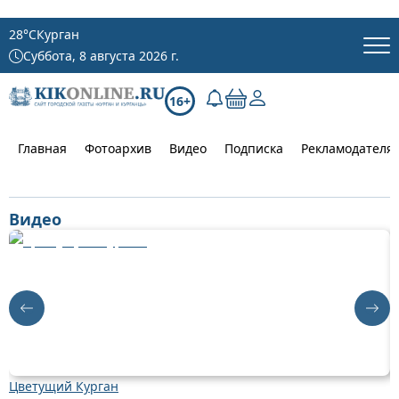
28
°C
Курган
Суббота, 8 августа 2026 г.
16+
Главная
Фотоархив
Видео
Подписка
Рекламодателя
Видео
Цветущий Курган
Д