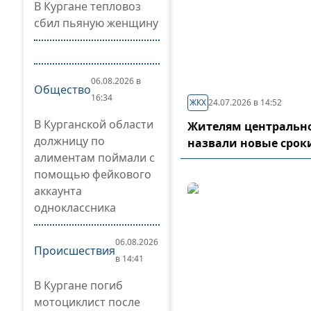
В Кургане тепловоз
сбил пьяную женщину
06.08.2026 в
Общество
16:34
ЖКХ
24.07.2026 в 14:52
В Курганской области
Жителям центрально
должницу по
назвали новые срок
алиментам поймали с
помощью фейкового
аккаунта
одноклассника
06.08.2026
Происшествия
в 14:41
В Кургане погиб
мотоциклист после