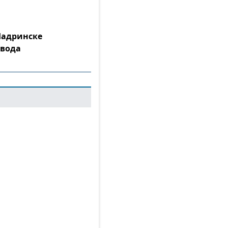
Шадринске
 вода