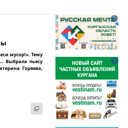
⋮
мы
си мусор!». Тему
⋮
а… Выбрала пьесу
атерина Горяева,