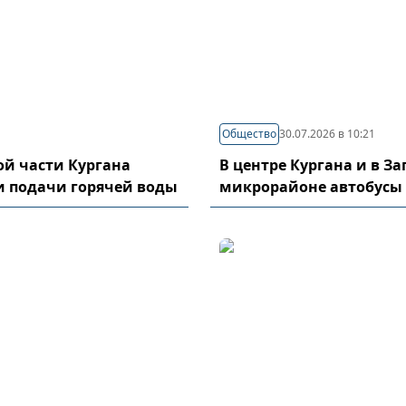
Общество
30.07.2026 в 10:21
й части Кургана
В центре Кургана и в З
и подачи горячей воды
микрорайоне автобусы