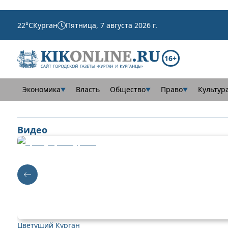
22
°C
Курган
Пятница, 7 августа 2026 г.
16+
Экономика
Власть
Общество
Право
Культур
▼
▼
▼
Видео
Цветущий Курган